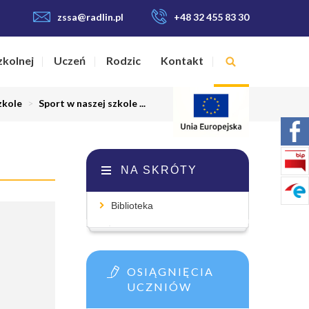
zssa@radlin.pl
+48 32 455 83 30
zkolnej
Uczeń
Rodzic
Kontakt
zkole
>
Sport w naszej szkole ...
NA SKRÓTY
Biblioteka
OSIĄGNIĘCIA
UCZNIÓW