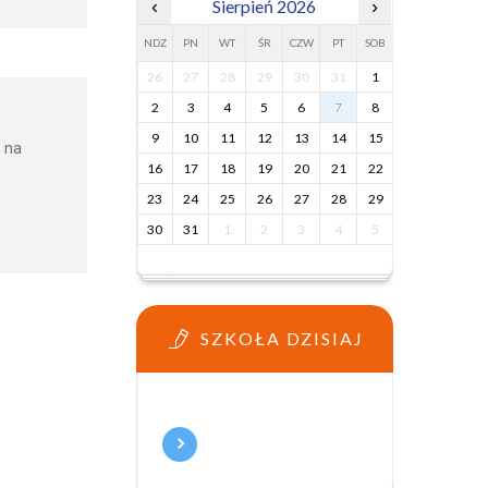
‹
Sierpień 2026
›
NDZ
PN
WT
ŚR
CZW
PT
SOB
26
27
28
29
30
31
1
2
3
4
5
6
7
8
9
10
11
12
13
14
15
z na
16
17
18
19
20
21
22
23
24
25
26
27
28
29
30
31
1
2
3
4
5
SZKOŁA DZISIAJ