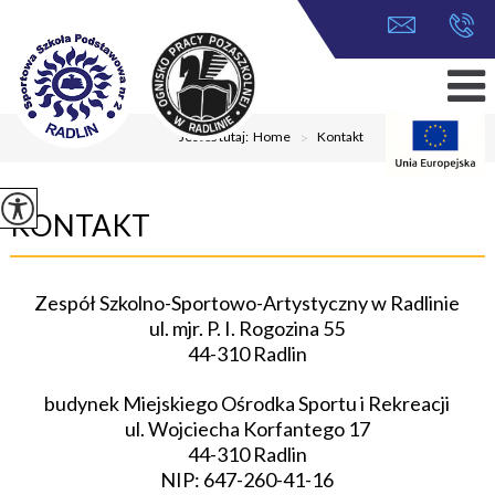
Jesteś tutaj:
Home
>
Kontakt
KONTAKT
Zespół Szkolno-Sportowo-Artystyczny w Radlinie
ul. mjr. P. I. Rogozina 55
44-310 Radlin
budynek Miejskiego Ośrodka Sportu i Rekreacji
ul. Wojciecha Korfantego 17
44-310 Radlin
NIP: 647-260-41-16