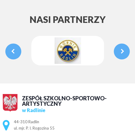
NASI PARTNERZY
ZESPÓŁ SZKOLNO-SPORTOWO-
ARTYSTYCZNY
w Radlinie
Adres pocztowy:
44-310 Radlin
ul. mjr. P. I. Rogozina 55