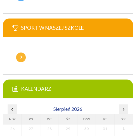
SPORT W NASZEJ SZKOLE
KALENDARZ
‹
Sierpień 2026
›
NDZ
PN
WT
ŚR
CZW
PT
SOB
26
27
28
29
30
31
1