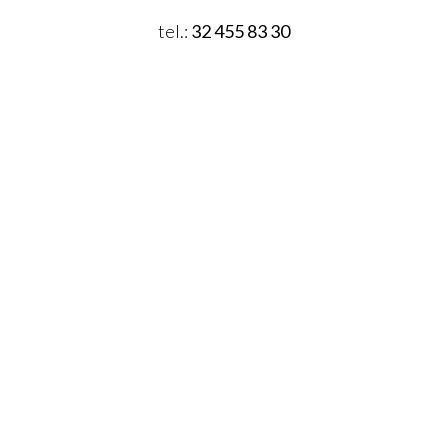
tel.:
32 455 83 30
adres e-doręczeń:
AE:PL-51951-58404-UVGCC-35
e-mail:
zssa@radlin.pl