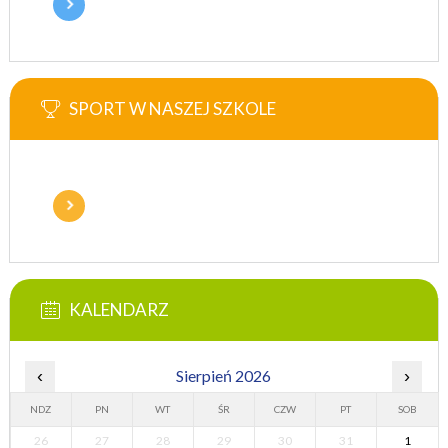
SPORT W NASZEJ SZKOLE
KALENDARZ
‹
Sierpień 2026
›
NDZ
PN
WT
ŚR
CZW
PT
SOB
26
27
28
29
30
31
1