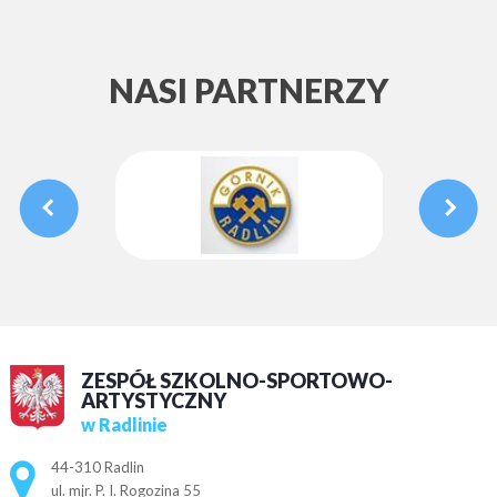
NASI PARTNERZY
ZESPÓŁ SZKOLNO-SPORTOWO-
ARTYSTYCZNY
w Radlinie
Adres pocztowy:
44-310 Radlin
ul. mjr. P. I. Rogozina 55