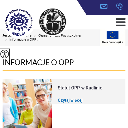
Jesteś tutaj:
Home
>
Ognisko Pracy Pozaszkolnej
>
Informacje o OPP ...
INFORMACJE O OPP
Statut OPP w Radlinie
Czytaj więcej