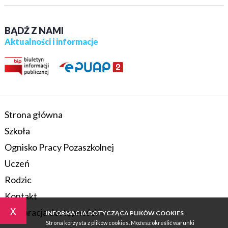
BĄDŹ Z NAMI
Aktualności i informacje
Strona główna
Szkoła
Ognisko Pracy Pozaszkolnej
Uczeń
Rodzic
Kontakt
x
Deklaracja dostępności
INFORMACJA DOTYCZĄCA PLIKÓW COOKIES
Strona korzysta z plików cookies. Możesz określić warunki