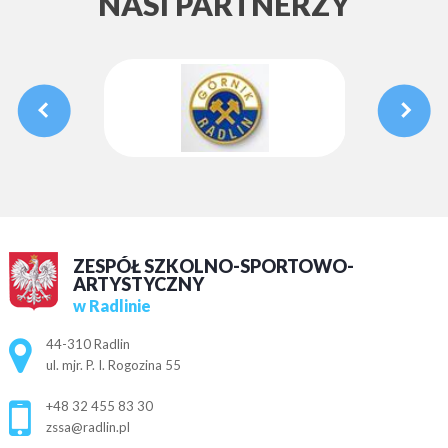
NASI PARTNERZY
ZESPÓŁ SZKOLNO-SPORTOWO-
ARTYSTYCZNY
w Radlinie
Adres pocztowy:
44-310 Radlin
ul. mjr. P. I. Rogozina 55
+48 32 455 83 30
zssa@radlin.pl