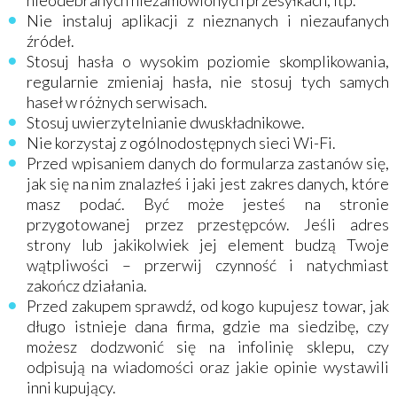
nieodebranych niezamówionych przesyłkach, itp.
Nie instaluj aplikacji z nieznanych i niezaufanych
źródeł.
Stosuj hasła o wysokim poziomie skomplikowania,
regularnie zmieniaj hasła, nie stosuj tych samych
haseł w różnych serwisach.
Stosuj uwierzytelnianie dwuskładnikowe.
Nie korzystaj z ogólnodostępnych sieci Wi-Fi.
Przed wpisaniem danych do formularza zastanów się,
jak się na nim znalazłeś i jaki jest zakres danych, które
masz podać. Być może jesteś na stronie
przygotowanej przez przestępców. Jeśli adres
strony lub jakikolwiek jej element budzą Twoje
wątpliwości – przerwij czynność i natychmiast
zakończ działania.
Przed zakupem sprawdź, od kogo kupujesz towar, jak
długo istnieje dana firma, gdzie ma siedzibę, czy
możesz dodzwonić się na infolinię sklepu, czy
odpisują na wiadomości oraz jakie opinie wystawili
inni kupujący.