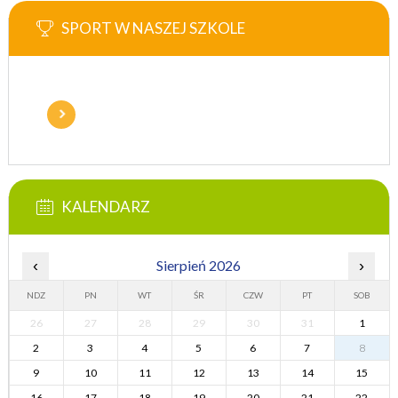
SPORT W NASZEJ SZKOLE
KALENDARZ
‹
Sierpień 2026
›
NDZ
PN
WT
ŚR
CZW
PT
SOB
26
27
28
29
30
31
1
2
3
4
5
6
7
8
9
10
11
12
13
14
15
16
17
18
19
20
21
22