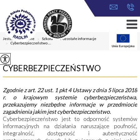
Jesteś tutaj:
Home
>
Szkoła
>
Pozostałe informacje
>
Cyberbezpieczeństwo ...
CYBERBEZPIECZEŃSTWO
Zgodnie z art. 22 ust. 1 pkt 4 Ustawy z dnia 5 lipca 2018
r. o krajowym systemie cyberbezpieczeństwa,
przekazujemy niezbędne informacje w przedmiocie
zagadnienia jakim jest cyberbezpieczeństwo.
Cyberbezpieczeństwo jest to odporność systemów
informacyjnych na działania naruszające poufność,
integralność, dostępność i autentyczność