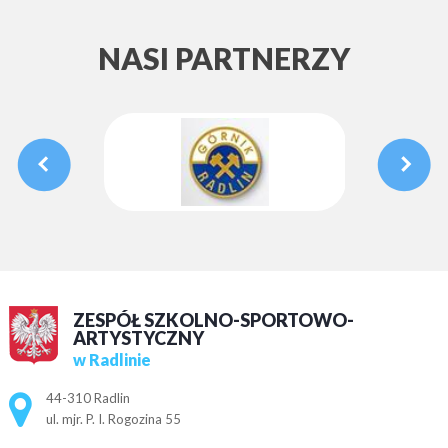
NASI PARTNERZY
ZESPÓŁ SZKOLNO-SPORTOWO-
ARTYSTYCZNY
w Radlinie
Adres pocztowy:
44-310 Radlin
ul. mjr. P. I. Rogozina 55