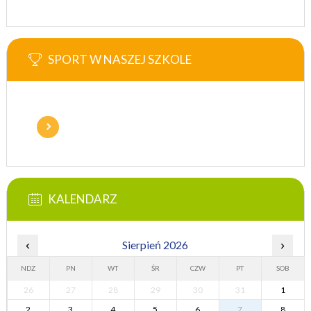
SPORT W NASZEJ SZKOLE
KALENDARZ
‹
Sierpień 2026
›
NDZ
PN
WT
ŚR
CZW
PT
SOB
26
27
28
29
30
31
1
2
3
4
5
6
7
8