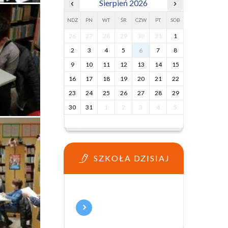
‹
Sierpień 2026
›
NDZ
PN
WT
ŚR
CZW
PT
SOB
26
27
28
29
30
31
1
2
3
4
5
6
7
8
9
10
11
12
13
14
15
16
17
18
19
20
21
22
23
24
25
26
27
28
29
30
31
1
2
3
4
5
SZKOŁA DZISIAJ