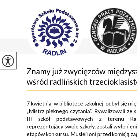
Znamy już zwycięzców międzyszk
wśród radlińskich trzecioklasis
7 kwietnia, w bibliotece szkolnej, odbył się m
„Mistrz pięknego czytania”. Rywalizowali ze 
III szkół podstawowych z terenu Radl
reprezentujący swoje szkoły, zostali wyłonien
etapów konkursu. Musieli oni przed komisją 