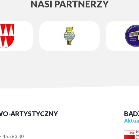
NASI PARTNERZY
WO-ARTYSTYCZNY
BĄD
Aktual
2 455 83 30