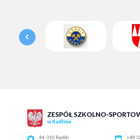
ZESPÓŁ SZKOLNO-SPORTO
w Radlinie
Adres pocztowy:
44-310 Radlin
+48 3