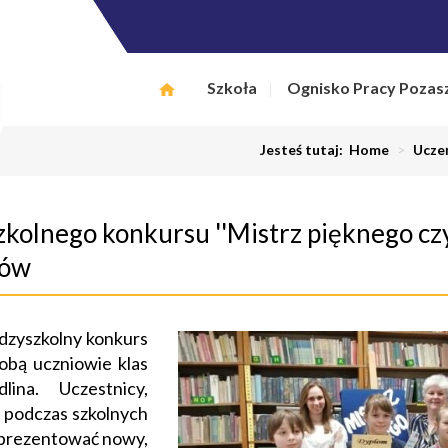
Szkoła
Ognisko Pracy Pozas
Jesteś tutaj:
Home
>
Ucze
olnego konkursu ''Mistrz pięknego czy
tów
iędzyszkolny konkurs
sobą uczniowie klas
ina. Uczestnicy,
i podczas szkolnych
zaprezentować nowy,