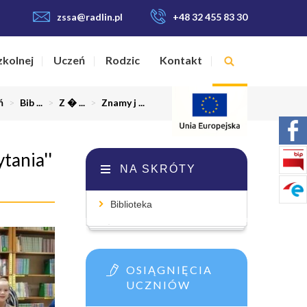
zssa@radlin.pl
+48 32 455 83 30
zkolnej
Uczeń
Rodzic
Kontakt
ń
>
Bib ...
>
Z � ...
>
Znamy j ...
tania''
NA SKRÓTY
Biblioteka
OSIĄGNIĘCIA
UCZNIÓW