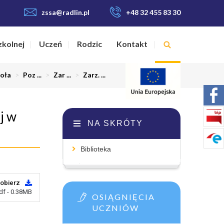
zssa@radlin.pl
+48 32 455 83 30
zkolnej
Uczeń
Rodzic
Kontakt
oła
>
Poz ...
>
Zar ...
>
Zarz. ...
j w
NA SKRÓTY
Biblioteka
obierz
df - 0.38MB
OSIĄGNIĘCIA
UCZNIÓW