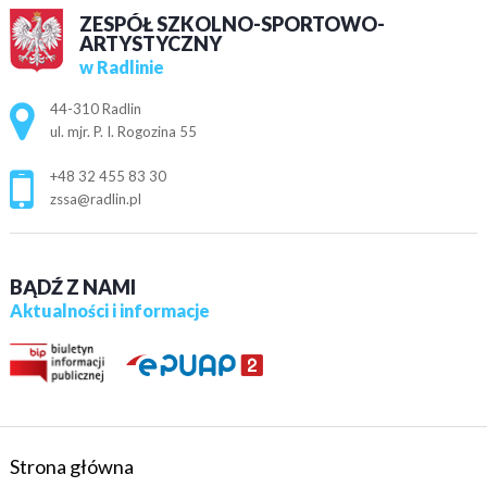
ZESPÓŁ SZKOLNO-SPORTOWO-
ARTYSTYCZNY
w Radlinie
Adres pocztowy:
44-310 Radlin
ul. mjr. P. I. Rogozina 55
+48 32 455 83 30
zssa@radlin.pl
BĄDŹ Z NAMI
Aktualności i informacje
Strona główna