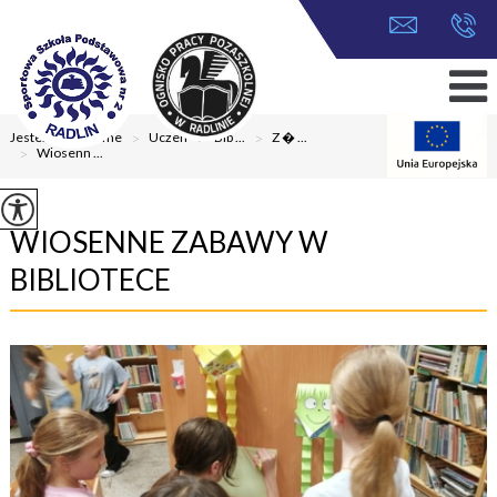
Jesteś tutaj:
Home
>
Uczeń
>
Bib ...
>
Z � ...
>
Wiosenn ...
WIOSENNE ZABAWY W
BIBLIOTECE