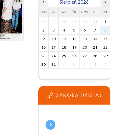
‹
Sierpień 2026
›
NDZ
PN
WT
ŚR
CZW
PT
SOB
26
27
28
29
30
31
1
2
3
4
5
6
7
8
9
10
11
12
13
14
15
16
17
18
19
20
21
22
23
24
25
26
27
28
29
30
31
1
2
3
4
5
SZKOŁA DZISIAJ