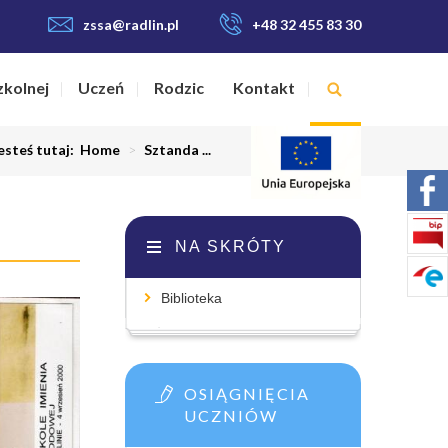
zssa@radlin.pl
+48 32 455 83 30
zkolnej
Uczeń
Rodzic
Kontakt
esteś tutaj:
Home
>
Sztanda ...
NA SKRÓTY
Biblioteka
OSIĄGNIĘCIA
UCZNIÓW