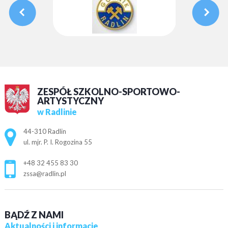
ZESPÓŁ SZKOLNO-SPORTOWO-
ARTYSTYCZNY
w Radlinie
Adres pocztowy:
44-310 Radlin
ul. mjr. P. I. Rogozina 55
+48 32 455 83 30
zssa@radlin.pl
BĄDŹ Z NAMI
Aktualności i informacje