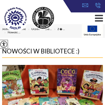
Jesteś tutaj:
Home
>
Uczeń
>
Bib ...
>
Z � ...
>
Nowośc ...
NOWOŚCI W BIBLIOTECE :)