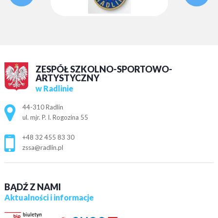
ZESPÓŁ SZKOLNO-SPORTOWO-
ARTYSTYCZNY
w Radlinie
Adres pocztowy:
44-310 Radlin
ul. mjr. P. I. Rogozina 55
+48 32 455 83 30
zssa@radlin.pl
BĄDŹ Z NAMI
Aktualności i informacje