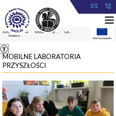
Jesteś tutaj:
Home
>
Szkoła
>
Poz ...
>
Lab ...
>
Mobilne ...
MOBILNE LABORATORIA
PRZYSZŁOŚCI