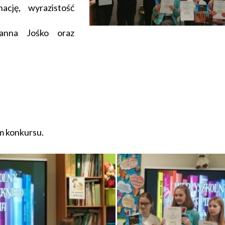
ację, wyrazistość
Hanna Jośko oraz
m konkursu.