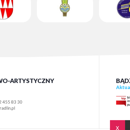
WO-ARTYSTYCZNY
BĄD
Aktual
2 455 83 30
adlin.pl
x