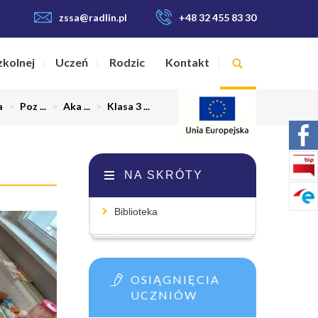
zssa@radlin.pl
+48 32 455 83 30
zkolnej
Uczeń
Rodzic
Kontakt
a
>
Poz ...
>
Aka ...
>
Klasa 3 ...
NA SKRÓTY
Biblioteka
OSIĄGNIĘCIA
UCZNIÓW