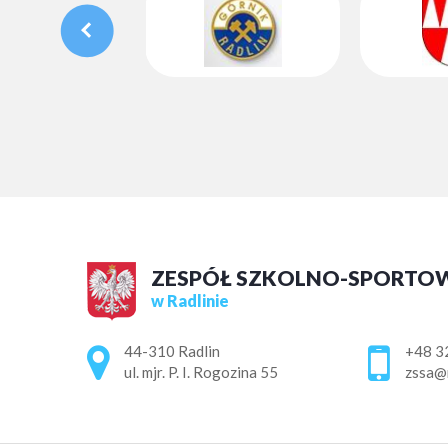
ZESPÓŁ SZKOLNO-SPORTO
w Radlinie
Adres pocztowy:
44-310 Radlin
+48 3
ul. mjr. P. I. Rogozina 55
zssa@r