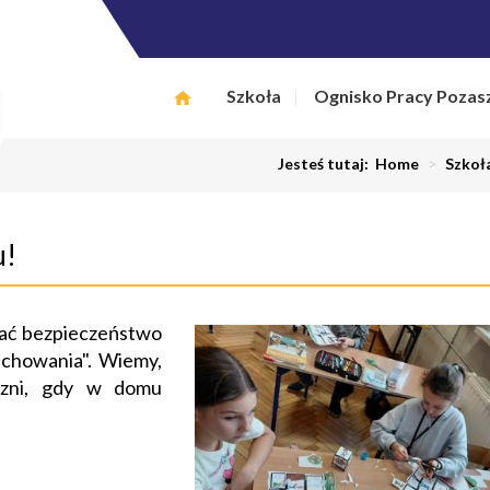
Szkoła
Ognisko Pracy Pozas
Jesteś tutaj:
Home
>
Szkoł
u!
ać bezpieczeństwo
achowania". Wiemy,
eczni, gdy w domu