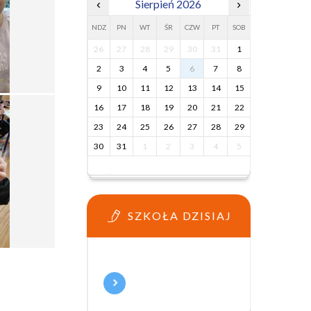
‹
Sierpień 2026
›
NDZ
PN
WT
ŚR
CZW
PT
SOB
26
27
28
29
30
31
1
2
3
4
5
6
7
8
9
10
11
12
13
14
15
16
17
18
19
20
21
22
23
24
25
26
27
28
29
30
31
1
2
3
4
5
SZKOŁA DZISIAJ