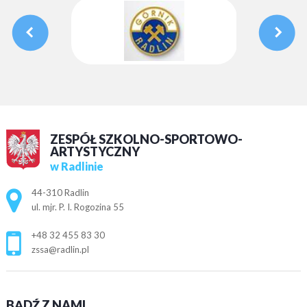
ZESPÓŁ SZKOLNO-SPORTOWO-
ARTYSTYCZNY
w Radlinie
Adres pocztowy:
44-310 Radlin
ul. mjr. P. I. Rogozina 55
+48 32 455 83 30
zssa@radlin.pl
BĄDŹ Z NAMI