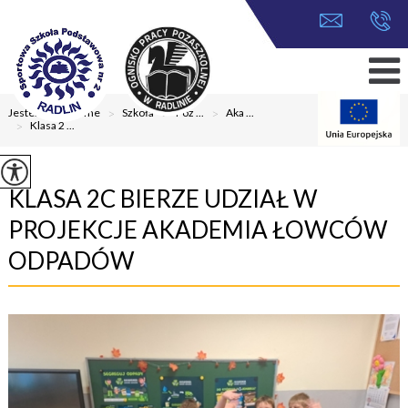
Jesteś tutaj:
Home
>
Szkoła
>
Poz ...
>
Aka ...
>
Klasa 2 ...
KLASA 2C BIERZE UDZIAŁ W
PROJEKCJE AKADEMIA ŁOWCÓW
ODPADÓW