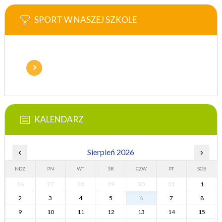
SPORT W NASZEJ SZKOLE
KALENDARZ
‹
Sierpień 2026
›
NDZ
PN
WT
ŚR
CZW
PT
SOB
26
27
28
29
30
31
1
2
3
4
5
6
7
8
9
10
11
12
13
14
15