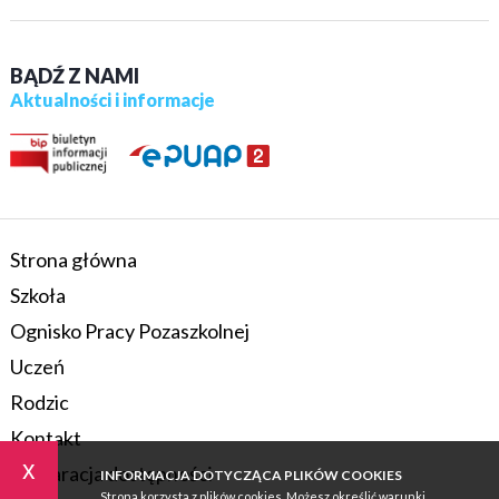
BĄDŹ Z NAMI
Aktualności i informacje
Strona główna
Szkoła
Ognisko Pracy Pozaszkolnej
Uczeń
Rodzic
Kontakt
x
Deklaracja dostępności
INFORMACJA DOTYCZĄCA PLIKÓW COOKIES
Strona korzysta z plików cookies. Możesz określić warunki