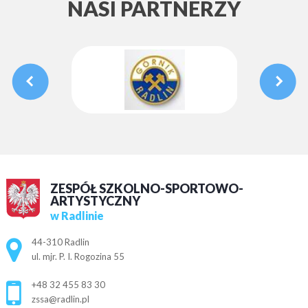
NASI PARTNERZY
ZESPÓŁ SZKOLNO-SPORTOWO-
ARTYSTYCZNY
w Radlinie
Adres pocztowy:
44-310 Radlin
ul. mjr. P. I. Rogozina 55
+48 32 455 83 30
zssa@radlin.pl