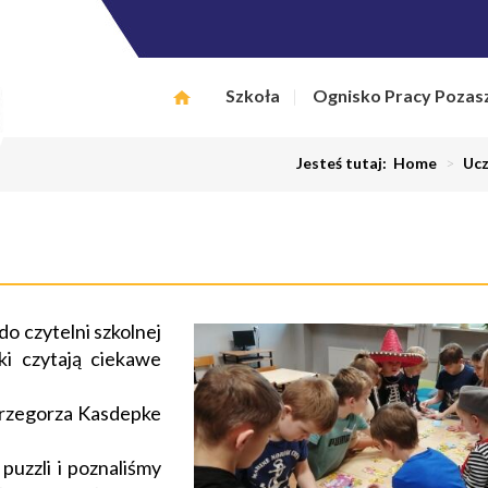
Szkoła
Ognisko Pracy Pozas
Jesteś tutaj:
Home
>
Uc
o czytelni szkolnej
ki czytają ciekawe
Grzegorza Kasdepke
puzzli i poznaliśmy