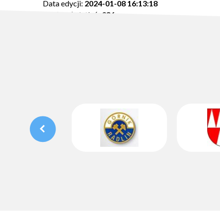
Data edycji:
2024-01-08 16:13:18
Ilość wyświetleń:
386