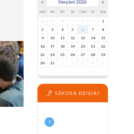
‹
Sierpień 2026
›
NDZ
PN
WT
ŚR
CZW
PT
SOB
26
27
28
29
30
31
1
2
3
4
5
6
7
8
9
10
11
12
13
14
15
16
17
18
19
20
21
22
23
24
25
26
27
28
29
30
31
1
2
3
4
5
SZKOŁA DZISIAJ