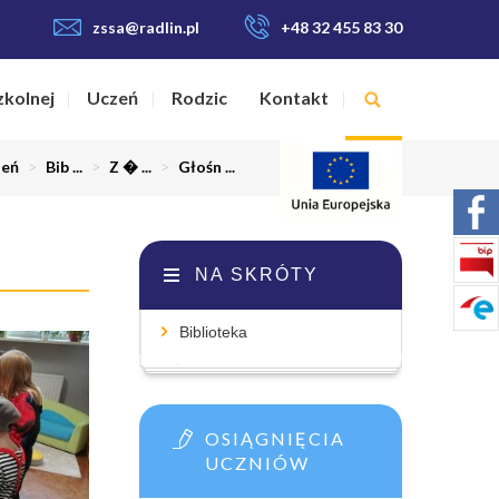
zssa@radlin.pl
+48 32 455 83 30
zkolnej
Uczeń
Rodzic
Kontakt
zeń
>
Bib ...
>
Z � ...
>
Głośn ...
NA SKRÓTY
Biblioteka
OSIĄGNIĘCIA
UCZNIÓW