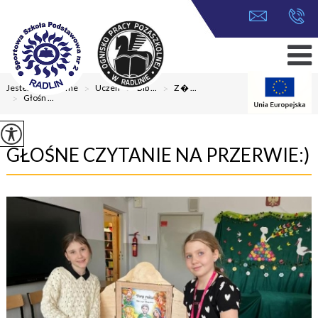
Jesteś tutaj:
Home
>
Uczeń
>
Bib ...
>
Z � ...
>
Głośn ...
GŁOŚNE CZYTANIE NA PRZERWIE:)