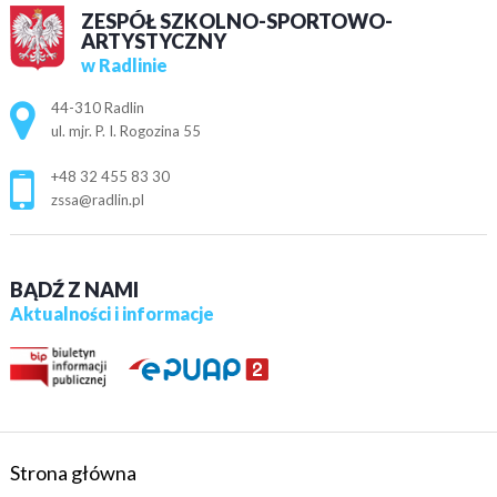
ZESPÓŁ SZKOLNO-SPORTOWO-
ARTYSTYCZNY
w Radlinie
Adres pocztowy:
44-310 Radlin
ul. mjr. P. I. Rogozina 55
+48 32 455 83 30
zssa@radlin.pl
BĄDŹ Z NAMI
Aktualności i informacje
Strona główna