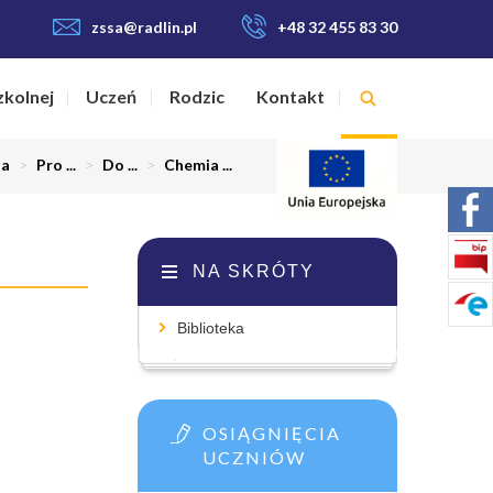
zssa@radlin.pl
+48 32 455 83 30
zkolnej
Uczeń
Rodzic
Kontakt
na
>
Pro ...
>
Do ...
>
Chemia ...
NA SKRÓTY
Biblioteka
OSIĄGNIĘCIA
UCZNIÓW