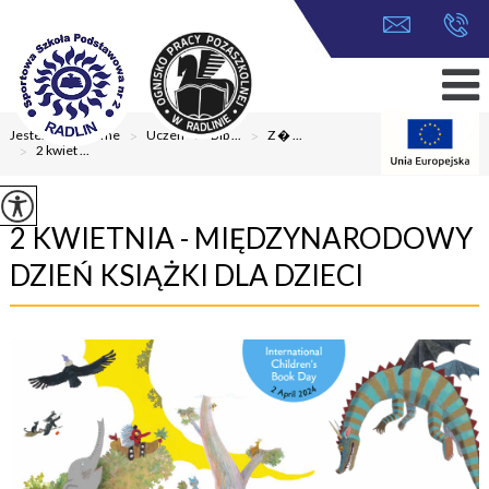
Jesteś tutaj:
Home
>
Uczeń
>
Bib ...
>
Z � ...
>
2 kwiet ...
2 KWIETNIA - MIĘDZYNARODOWY
DZIEŃ KSIĄŻKI DLA DZIECI