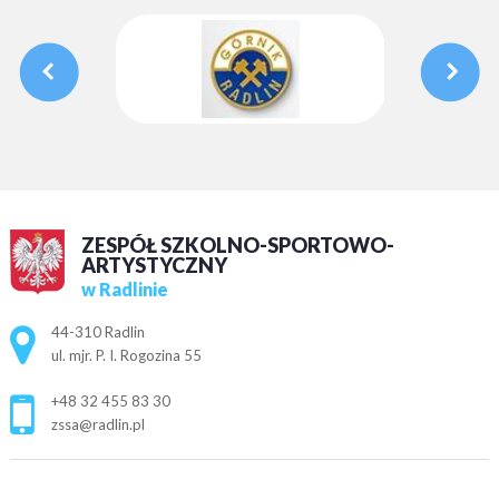
ZESPÓŁ SZKOLNO-SPORTOWO-
ARTYSTYCZNY
w Radlinie
Adres pocztowy:
44-310 Radlin
ul. mjr. P. I. Rogozina 55
+48 32 455 83 30
zssa@radlin.pl