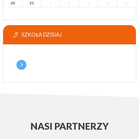
30
31
1
2
3
4
5
SZKOŁA DZISIAJ
NASI PARTNERZY